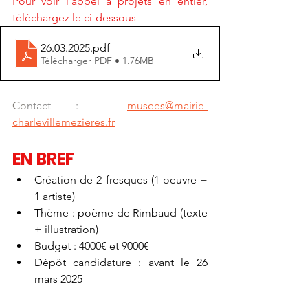
Pour voir l'appel à projets en entier, 
téléchargez le ci-dessous
26.03.2025
.pdf
Télécharger PDF • 1.76MB
Co
ntact : 
musees@mairie-
charlevillemezieres.fr
EN BREF
Création de 2 fresques (1 oeuvre = 
1 artiste)
Thème : poème de Rimbaud (texte 
+ illustration)
Budget : 4000€ et 9000€
Dépôt candidature : avant le 26 
mars 2025