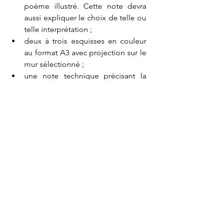
poème illustré. Cette note devra 
aussi expliquer le choix de telle ou 
telle interprétation ; 
deux à trois esquisses en couleur 
au format A3 avec projection sur le 
mur sélectionné ; 
une note technique précisant la 
durée de l’intervention, les besoins 
matériels et les conditions 
techniques particulières (nécessité 
de couper l’éclairage urbain, 
suppression de certains éléments 
de végétation ou de mobilier 
urbain) ; 
un planning prévisionnel 
d’intervention.
La date limite du dépôt des 
candidatures est fixée au 26 mars 2025. 