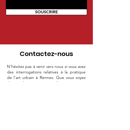
SOUSCRIRE
Contactez-nous
N'hésitez pas à venir vers nous si vous avez
des interrogations relatives à la pratique
de l'art urbain à Rennes. Que vous soyez
de simples amateurs ou bien un artiste
confirmé qui souhaite intégrer notre
réseau, nous nous ferons un plaisir de
répondre à vos questions.