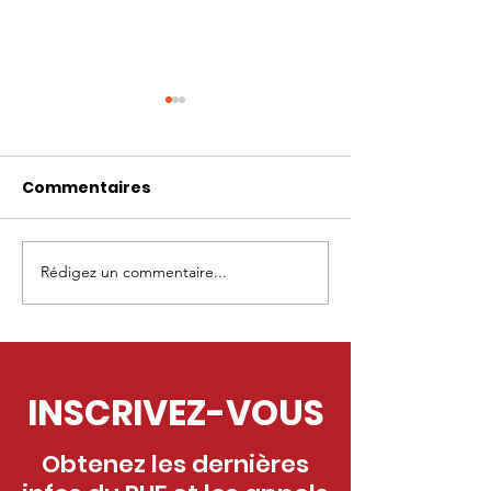
Commentaires
Rédigez un commentaire...
Appel à projets
Appel à proje
fresque - Marcoussis
fresque - Ma
(91)
(56)
INSCRIVEZ-VOUS
Obtenez les dernières