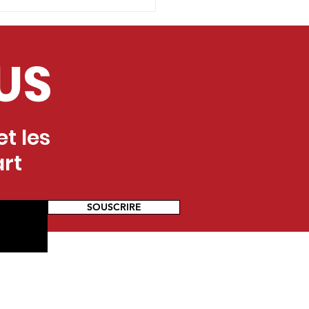
l à projets fresque
alansac (56)
US
t les
art
SOUSCRIRE