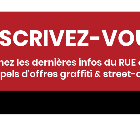
Appel à projets fresque
Appe
- Marcoussis (91)
- M
NSCRIVEZ-VO
ez les dernières infos du RUE e
pels d'offres graffiti & street-