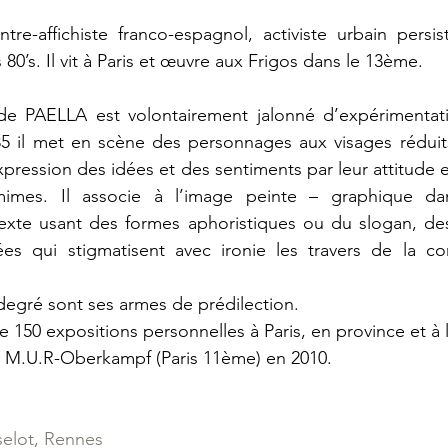
re-affichiste franco-espagnol, activiste urbain persis
 80’s. Il vit à Paris et œuvre aux Frigos dans le 13ème.
de PAELLA est volontairement jalonné d’expérimentation
85 il met en scène des personnages aux visages réduits
’expression des idées et des sentiments par leur attitude et
mes. Il associe à l’image peinte – graphique dans
texte usant des formes aphoristiques ou du slogan, de
es qui stigmatisent avec ironie les travers de la c
degré sont ses armes de prédilection.
 de 150 expositions personnelles à Paris, en province et à 
n M.U.R-Oberkampf (Paris 11ème) en 2010.
selot, Rennes