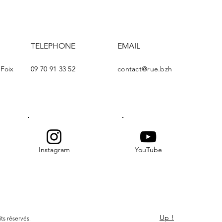
TELEPHONE
EMAIL
-Foix
09 70 91 33 52
contact@rue.bzh
Instagram
YouTube
Up !
ts réservés.