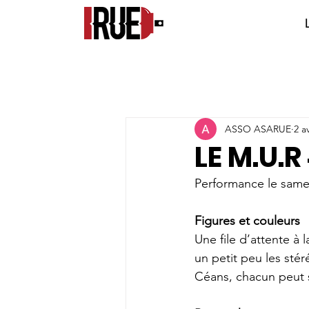
ASSO ASARUE
2 a
LE M.U.R
Performance le samedi
Figures et couleurs
Une file d’attente à 
un petit peu les sté
Céans, chacun peut s