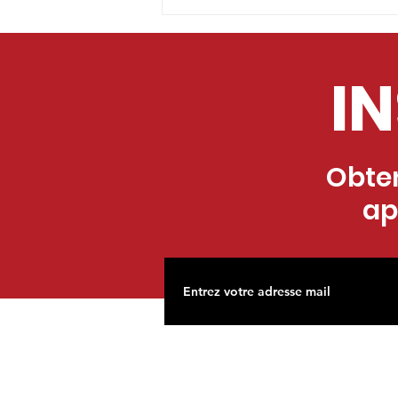
I
Obten
ap