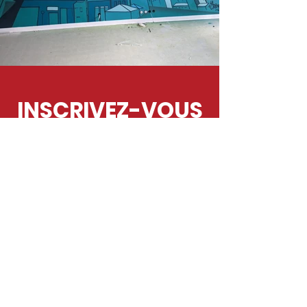
INSCRIVEZ-VOUS
Obtenez les dernières
infos du RUE et les appels
d'offres graffiti & street-
art
SOUSCRIRE