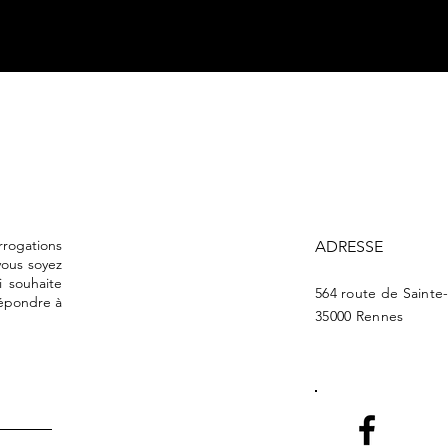
rrogations
ADRESSE
vous soyez
i souhaite
564 route de Sainte
répondre à
35000 Rennes