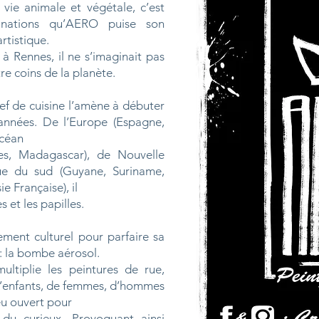
vie animale et végétale, c’est
inations qu’AERO puise son
artistique.
à Rennes, il ne s’imaginait pas
re coins de la planète.
ef de cuisine l’amène à débuter
 années. De l’Europe (Espagne,
Océan
es, Madagascar), de Nouvelle
e du sud (Guyane, Suriname,
ie Française), il
s et les papilles.
sement culturel pour parfaire sa
n: la bombe aérosol.
ltiplie les peintures de rue,
 d’enfants, de femmes, d’hommes
ieu ouvert pour
 du curieux. Provoquant ainsi