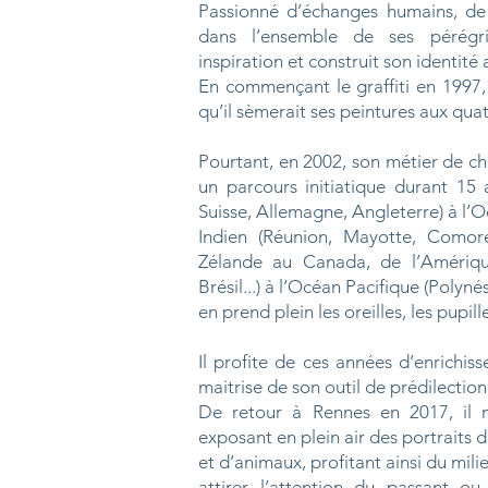
Passionné d’échanges humains, de 
dans l’ensemble de ses pérégr
inspiration et construit son identité 
En commençant le graffiti en 1997, 
qu’il sèmerait ses peintures aux quat
Pourtant, en 2002, son métier de ch
un parcours initiatique durant 15
Suisse, Allemagne, Angleterre) à l’
Indien (Réunion, Mayotte, Comor
Zélande au Canada, de l’Amériqu
Brésil...) à l’Océan Pacifique (Polynés
en prend plein les oreilles, les pupille
Il profite de ces années d’enrichis
maitrise de son outil de prédilectio
De retour à Rennes en 2017, il mu
exposant en plein air des portraits
et d’animaux, profitant ainsi du mil
attirer l’attention du passant ou