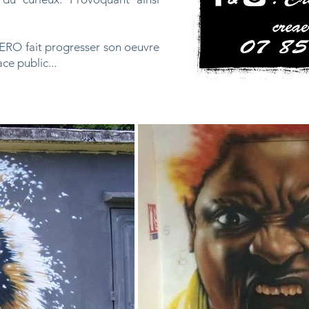
AERO fait progresser son oeuvre
ce public...