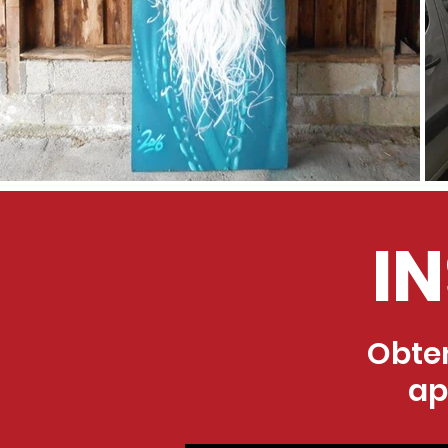
I
Obten
ap