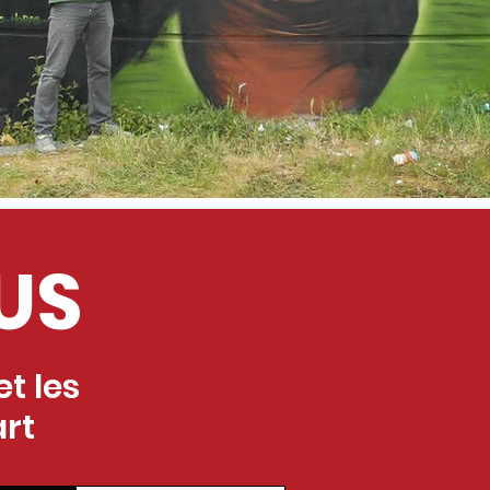
US
t les
art