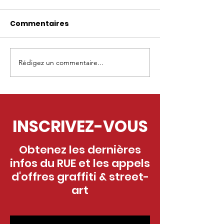
Commentaires
Rédigez un commentaire...
Appel à projets
Appel à proje
fresque - Marcoussis
fresque - Ma
(91)
(56)
INSCRIVEZ-VOUS
Obtenez les dernières
infos du RUE et les appels
d'offres graffiti & street-
art