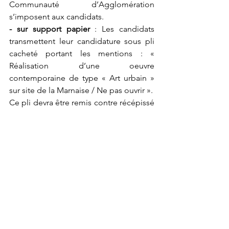
Communauté d’Agglomération 
s’imposent aux candidats.
- sur support papier 
: Les candidats 
transmettent leur candidature sous pli 
cacheté portant les mentions : « 
Réalisation d’une oeuvre 
contemporaine de type « Art urbain » 
sur site de la Marnaise / Ne pas ouvrir ».
Ce pli devra être remis contre récépissé 
ou, s'il est envoyé par la poste par pli 
recommandé avec avis de réception 
postal, parvenir à destination avant la 
date et l'heure limites de réception des 
candidatures et ce, à l’adresse suivante :
Communauté d’agglomération de 
Châlons-en-Champagne
Direction de la Commande publique-
Achats, Affaires Juridiques et 
Contentieux