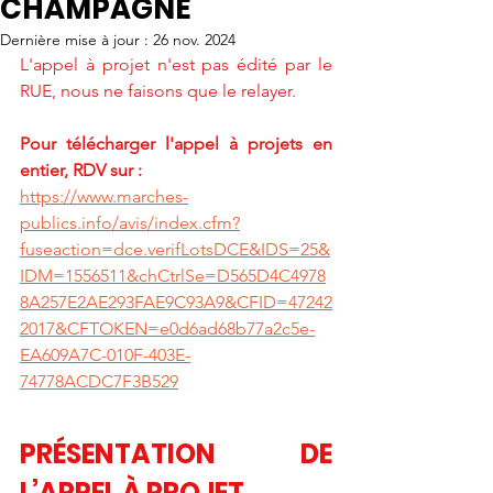
CHAMPAGNE
Dernière mise à jour :
26 nov. 2024
L'appel à projet n'est pas édité par le 
RUE, nous ne faisons que le relayer.
Pour télécharger l'appel à projets en 
entier, RDV sur : 
https://www.marches-
publics.info/avis/index.cfm?
fuseaction=dce.verifLotsDCE&IDS=25&
IDM=1556511&chCtrlSe=D565D4C4978
8A257E2AE293FAE9C93A9&CFID=47242
2017&CFTOKEN=e0d6ad68b77a2c5e-
EA609A7C-010F-403E-
74778ACDC7F3B529
PRÉSENTATION DE 
L’APPEL À PROJET