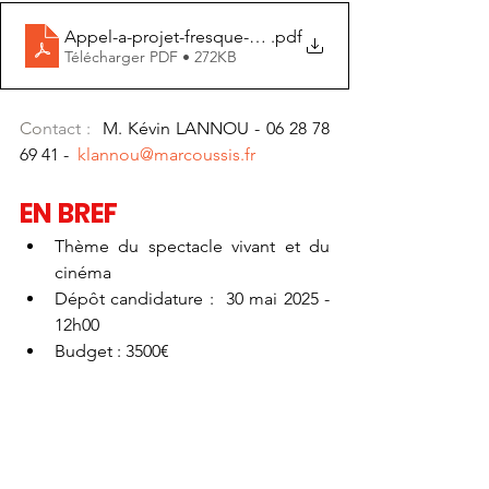
Appel-a-projet-fresque-Marcoussis
.pdf
Télécharger PDF • 272KB
Co
ntact : 
 M. Kévin LANNOU - 06 28 78 
69 41 -  
klannou@marcoussis.fr
EN BREF
Thème du spectacle vivant et du 
cinéma
Dépôt candidature :  30 mai 2025 - 
12h00
Budget : 3500€