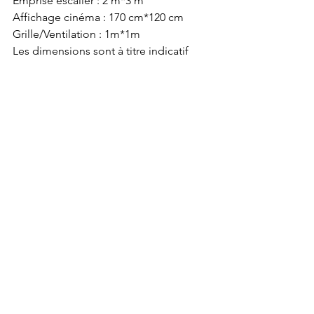
Emprise escalier : 2 m*3 m 
Affichage cinéma : 170 cm*120 cm 
Grille/Ventilation : 1m*1m 
Les dimensions sont à titre indicatif